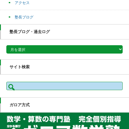
アクセス
塾長ブログ
塾長ブログ・過去ログ
塾長ブログ・過去ログ
サイト検索
検
索:
ガロア方式